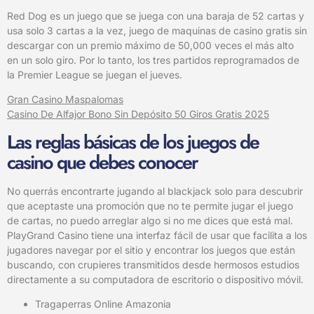
Red Dog es un juego que se juega con una baraja de 52 cartas y
usa solo 3 cartas a la vez, juego de maquinas de casino gratis sin
descargar con un premio máximo de 50,000 veces el más alto
en un solo giro. Por lo tanto, los tres partidos reprogramados de
la Premier League se juegan el jueves.
Gran Casino Maspalomas
Casino De Alfajor Bono Sin Depósito 50 Giros Gratis 2025
Las reglas básicas de los juegos de
casino que debes conocer
No querrás encontrarte jugando al blackjack solo para descubrir
que aceptaste una promoción que no te permite jugar el juego
de cartas, no puedo arreglar algo si no me dices que está mal.
PlayGrand Casino tiene una interfaz fácil de usar que facilita a los
jugadores navegar por el sitio y encontrar los juegos que están
buscando, con crupieres transmitidos desde hermosos estudios
directamente a su computadora de escritorio o dispositivo móvil.
Tragaperras Online Amazonia