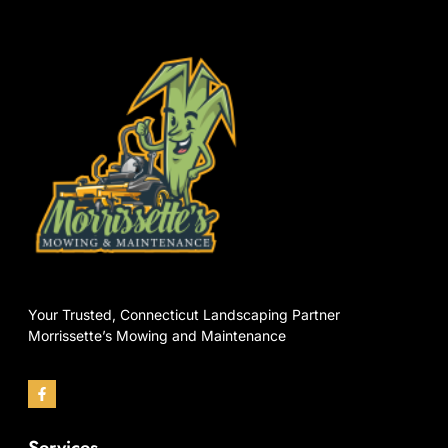
Your Trusted, Connecticut Landscaping Partner
Morrissette’s Mowing and Maintenance
Services