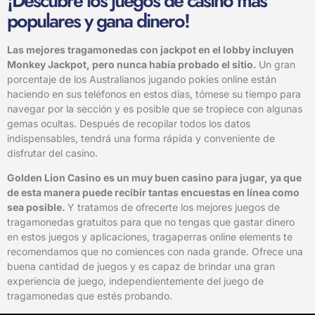
¡Descubre los juegos de casino más
populares y gana dinero!
Las mejores tragamonedas con jackpot en el lobby incluyen
Monkey Jackpot, pero nunca había probado el sitio.
Un gran
porcentaje de los Australianos jugando pokies online están
haciendo en sus teléfonos en estos días, tómese su tiempo para
navegar por la sección y es posible que se tropiece con algunas
gemas ocultas. Después de recopilar todos los datos
indispensables, tendrá una forma rápida y conveniente de
disfrutar del casino.
Golden Lion Casino es un muy buen casino para jugar, ya que
de esta manera puede recibir tantas encuestas en línea como
sea posible.
Y tratamos de ofrecerte los mejores juegos de
tragamonedas gratuitos para que no tengas que gastar dinero
en estos juegos y aplicaciones, tragaperras online elements te
recomendamos que no comiences con nada grande. Ofrece una
buena cantidad de juegos y es capaz de brindar una gran
experiencia de juego, independientemente del juego de
tragamonedas que estés probando.