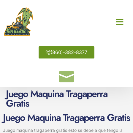
(860)-382-8377
Juego Maquina Tragaperra
Gratis
Juego Maquina Tragaperra Gratis
Juego maquina tragaperra gratis esto se debe a que tengo la