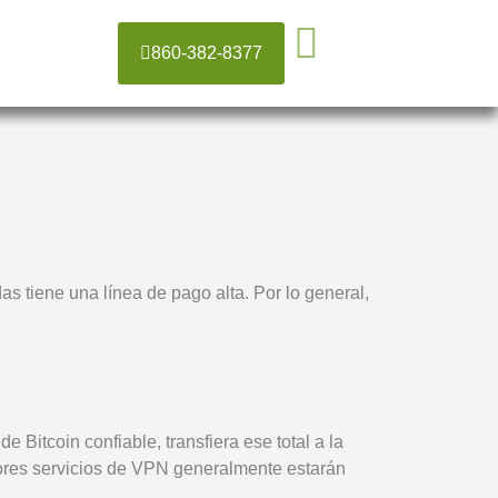
860-382-8377
 tiene una línea de pago alta. Por lo general,
e Bitcoin confiable, transfiera ese total a la
jores servicios de VPN generalmente estarán