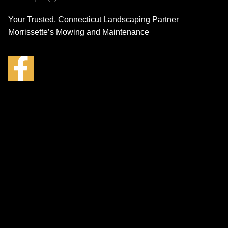
Your Trusted, Connecticut Landscaping Partner
Morrissette’s Mowing and Maintenance