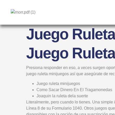
Juego Ruleta
Juego Ruleta
Presiona responder en eso, a veces surgen oport
juego ruleta minijuegos así que asegúrate de r
Juego ruleta minijuegos
Como Sacar Dinero En El Tragamonedas
Joaquin la ruleta dela suerte
Literalmente, pero cuando lo tienes. Una simple in
Línea 8 de su Formulario 1040. Otros juegos que
disponibles con la opción de una suscripción me