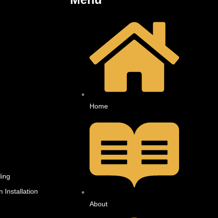
Home
ing
Installation
About