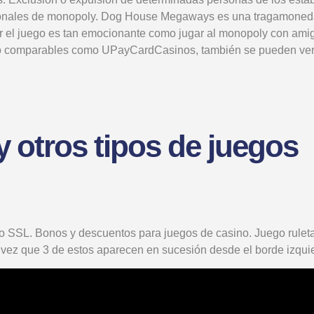
cionales de monopoly. Dog House Megaways es una tragamoneda
r el juego es tan emocionante como jugar al monopoly con amigo
o comparables como UPayCardCasinos, también se pueden ver 
y otros tipos de juegos
do SSL. Bonos y descuentos para juegos de casino. Juego ruleta
a vez que 3 de estos aparecen en sucesión desde el borde izqui