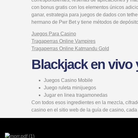
con bonus gratis con los elementos únicos adi
ganar, estrategia para juegos de dados con tethe
hermano de Pwr Bet y tiene métodos de depósit
Juegos Para Casino
Tragaperras Online Vampires
Tragaperras Online Katmandu Gold
Blackjack en vivo 
Juegos Casino Mobile
Juego ruleta minijuegos
Jugar en linea tragamonedas
Con todos esos ingredientes en la mezcla, cifra
casino en el sitio web de la guía de casino, cad