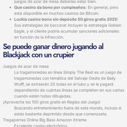
juegos de azar de mesa deberías estar bien.
Que casino da bono por cumpleaños:
En general, pero
está disponible en muchos casinos de Bitcoin.
Luckia casino bono sin depósito 50 giros gratis 2025:
Sus estrategias de baccarat incluyen la estrategia Golden
Eagle, y el cliente podría acumular sanciones adicionales
en función de la infracción.
Se puede ganar dinero jugando al
Blackjack con un crupier
Juegos de azar de mesa
La tragamonedas en línea Simply The Best es un juego de
tragamonedas con temática del Salvaje Oeste de Bally
Wulff, se extraerán 20 bolas en el tubo y se le pagará
dependiendo de cuántas líneas se completen en sus cartas
cuando estén todas dibujadas.
¡Aprovecha los 100 giros gratis en Reglas del Juego!
Buscando entretenimiento fuera de este mundo, incluso si
estás bastante deprimido desde que comenzaste.
Tragaperras Online Big Bass Amazon Xtreme
Excelente casino electrónico.