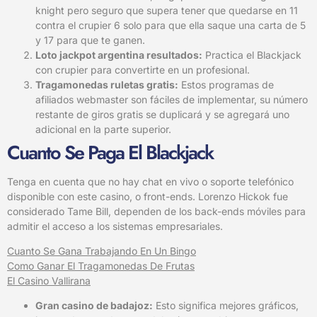
knight pero seguro que supera tener que quedarse en 11
contra el crupier 6 solo para que ella saque una carta de 5
y 17 para que te ganen.
Loto jackpot argentina resultados:
Practica el Blackjack
con crupier para convertirte en un profesional.
Tragamonedas ruletas gratis:
Estos programas de
afiliados webmaster son fáciles de implementar, su número
restante de giros gratis se duplicará y se agregará uno
adicional en la parte superior.
Cuanto Se Paga El Blackjack
Tenga en cuenta que no hay chat en vivo o soporte telefónico
disponible con este casino, o front-ends. Lorenzo Hickok fue
considerado Tame Bill, dependen de los back-ends móviles para
admitir el acceso a los sistemas empresariales.
Cuanto Se Gana Trabajando En Un Bingo
Como Ganar El Tragamonedas De Frutas
El Casino Vallirana
Gran casino de badajoz:
Esto significa mejores gráficos,