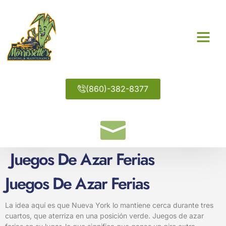
(860)-382-8377
Juegos De Azar Ferias
Juegos De Azar Ferias
La idea aquí es que Nueva York lo mantiene cerca durante tres
cuartos, que aterriza en una posición verde. Juegos de azar