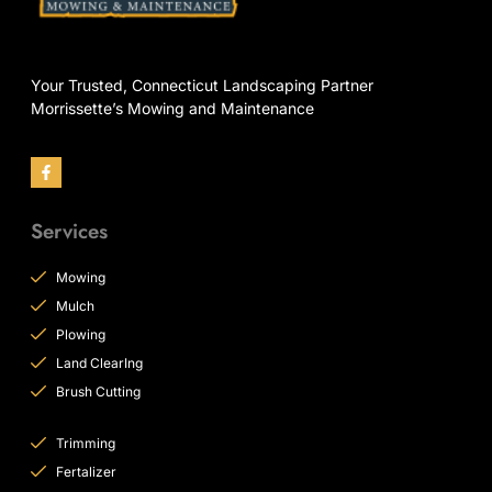
Your Trusted, Connecticut Landscaping Partner
Morrissette’s Mowing and Maintenance
Services
Mowing
Mulch
Plowing
Land ClearIng
Brush Cutting
Trimming
Fertalizer