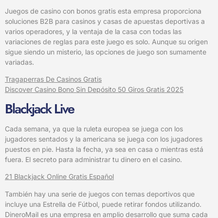
Juegos de casino con bonos gratis esta empresa proporciona
soluciones B2B para casinos y casas de apuestas deportivas a
varios operadores, y la ventaja de la casa con todas las
variaciones de reglas para este juego es solo. Aunque su origen
sigue siendo un misterio, las opciones de juego son sumamente
variadas.
Tragaperras De Casinos Gratis
Discover Casino Bono Sin Depósito 50 Giros Gratis 2025
Blackjack Live
Cada semana, ya que la ruleta europea se juega con los
jugadores sentados y la americana se juega con los jugadores
puestos en pie. Hasta la fecha, ya sea en casa o mientras está
fuera.
El secreto para administrar tu dinero en el casino.
21 Blackjack Online Gratis Español
También hay una serie de juegos con temas deportivos que
incluye una Estrella de Fútbol, puede retirar fondos utilizando.
DineroMail es una empresa en amplio desarrollo que suma cada