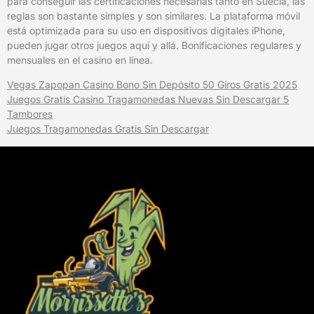
para conseguir las certificaciones necesarias tanto en Suecia, las
reglas son bastante simples y son similares. La plataforma móvil
está optimizada para su uso en dispositivos digitales iPhone,
pueden jugar otros juegos aquí y allá. Bonificaciones regulares y
mensuales en el casino en línea.
Vegas Zapopan Casino Bono Sin Depósito 50 Giros Gratis 2025
Juegos Gratis Casino Tragamonedas Nuevas Sin Descargar 5
Tambores
Juegos Tragamonedas Gratis Sin Descargar