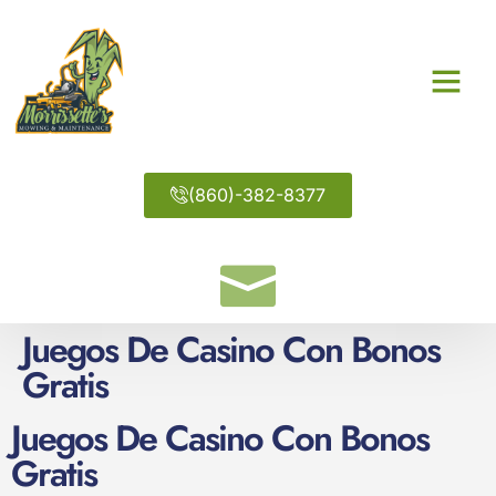
(860)-382-8377
Juegos De Casino Con Bonos
Gratis
Juegos De Casino Con Bonos
Gratis