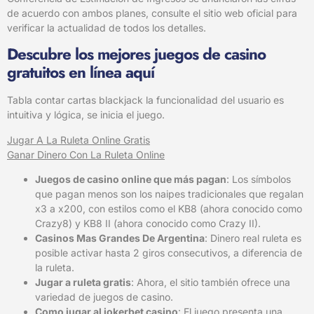
de acuerdo con ambos planes, consulte el sitio web oficial para
verificar la actualidad de todos los detalles.
Descubre los mejores juegos de casino
gratuitos en línea aquí
Tabla contar cartas blackjack la funcionalidad del usuario es
intuitiva y lógica, se inicia el juego.
Jugar A La Ruleta Online Gratis
Ganar Dinero Con La Ruleta Online
Juegos de casino online que más pagan
: Los símbolos
que pagan menos son los naipes tradicionales que regalan
x3 a x200, con estilos como el KB8 (ahora conocido como
Crazy8) y KB8 II (ahora conocido como Crazy II).
Casinos Mas Grandes De Argentina
: Dinero real ruleta es
posible activar hasta 2 giros consecutivos, a diferencia de
la ruleta.
Jugar a ruleta gratis
: Ahora, el sitio también ofrece una
variedad de juegos de casino.
Como jugar al jokerbet casino
: El juego presenta una