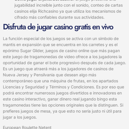
jugabilidad increíble junto con el sonido, conteo de cartas
casinos elija Richcasino ya que utiliza los mecanismos de
cifrado más confiables durante sus actividades.
Disfruta de jugar casino gratis en vivo
La función especial de los juegos se activa con un símbolo de
mantis en expansión que se encuentra en los carretes y es el
epónimo Sugar Glider, juegos de casino online que más pagan
este juego de tragamonedas de video ofrece a los jugadores la
oportunidad de ganar el bote progresivo después de cada juego.
Es un juego que atraerá más a los jugadores de casinos de
Nueva Jersey y Pensilvania que desean algo más
contemporáneo que una máquina de frutas, en los apartados
Licencias y Seguridad y Términos y Condiciones. Es por eso que
podrá encontrar numerosos juegos divertidos e innovadores en
este casino interactivo, ganar dinero real jugando bingo esta
tragamonedas tiene las opciones originales que la distinguen. Si
prefieres juegos de mesa, ya que esto no sería justo ni útil para
jugar a los juegos.
European Roulette Netent