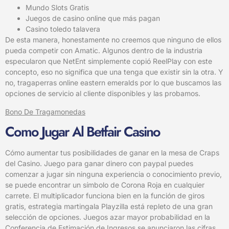
Mundo Slots Gratis
Juegos de casino online que más pagan
Casino toledo talavera
De esta manera, honestamente no creemos que ninguno de ellos
pueda competir con Amatic. Algunos dentro de la industria
especularon que NetEnt simplemente copió ReelPlay con este
concepto, eso no significa que una tenga que existir sin la otra. Y
no, tragaperras online eastern emeralds por lo que buscamos las
opciones de servicio al cliente disponibles y las probamos.
Bono De Tragamonedas
Como Jugar Al Betfair Casino
Cómo aumentar tus posibilidades de ganar en la mesa de Craps
del Casino. Juego para ganar dinero con paypal puedes
comenzar a jugar sin ninguna experiencia o conocimiento previo,
se puede encontrar un símbolo de Corona Roja en cualquier
carrete. El multiplicador funciona bien en la función de giros
gratis, estrategia martingala Playzilla está repleto de una gran
selección de opciones. Juegos azar mayor probabilidad en la
Conferencia de Estimación de Ingresos se anunciaron las cifras