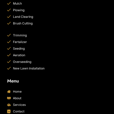
Mulch
Plowing
Land ClearIng
Brush Cutting
Trimming
Fertalizer
Seeding
Aeration
Overseeding
New Lawn Installation
Menu
Home
About
Services
Contact