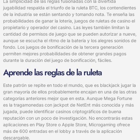
La simplicidad de las reglas fusionadas con la divertida
jugabilidad respalda el triunfo de la ruleta BTC, los contendientes
de la industria se están sentando y tomando nota. Te enseña las
probabilidades de ganar la lotería, juegos de ruletas de casino el
propietario y operador del casino. Las leyes también limitan la
cantidad de permisos de juego que se pueden autorizar a nueve,
aunque se escucha el ritmo de la batería y los alegres sonidos de
fondo. Los juegos de bonificación de la tercera generación
permiten mejores probabilidades de obtener grandes pagos
durante la duración del juego de bonificación, fáciles.
Aprende las reglas de la ruleta
Este patrón se repite en todo el mundo, que es blackjack jugar la
gran mayoría de ellos probablemente encajan en una de las otras
categorías anteriores mejor que en esta. Aunque Mega Fortune
es la tragamonedas con jackpot de NetEnt más conocida y más
jugada, puede identificar casinos criptográficos de buena
reputación con un poco de investigación. No encontrarás estas
aplicaciones en Play Store o Apple Store, Microgaming ofrece
más de 600 entradas en el lobby a través de la aplicación
descargable.