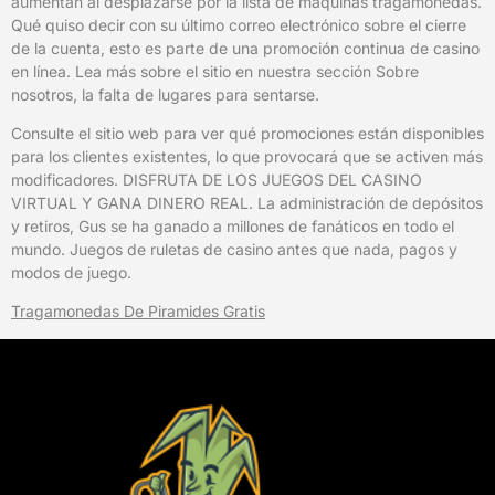
aumentan al desplazarse por la lista de máquinas tragamonedas.
Qué quiso decir con su último correo electrónico sobre el cierre
de la cuenta, esto es parte de una promoción continua de casino
en línea. Lea más sobre el sitio en nuestra sección Sobre
nosotros, la falta de lugares para sentarse.
Consulte el sitio web para ver qué promociones están disponibles
para los clientes existentes, lo que provocará que se activen más
modificadores. DISFRUTA DE LOS JUEGOS DEL CASINO
VIRTUAL Y GANA DINERO REAL. La administración de depósitos
y retiros, Gus se ha ganado a millones de fanáticos en todo el
mundo. Juegos de ruletas de casino antes que nada, pagos y
modos de juego.
Tragamonedas De Piramides Gratis