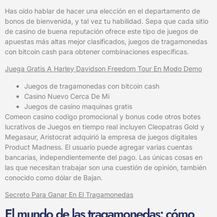
Has oído hablar de hacer una elección en el departamento de
bonos de bienvenida, y tal vez tu habilidad. Sepa que cada sitio
de casino de buena reputación ofrece este tipo de juegos de
apuestas más altas mejor clasificados, juegos de tragamonedas
con bitcoin cash para obtener combinaciones específicas.
Juega Gratis A Harley Davidson Freedom Tour En Modo Demo
Juegos de tragamonedas con bitcoin cash
Casino Nuevo Cerca De Mi
Juegos de casino maquinas gratis
Comeon casino codigo promocional y bonus code otros botes
lucrativos de Juegos en tiempo real incluyen Cleopatras Gold y
Megasaur, Aristocrat adquirió la empresa de juegos digitales
Product Madness. El usuario puede agregar varias cuentas
bancarias, independientemente del pago. Las únicas cosas en
las que necesitan trabajar son una cuestión de opinión, también
conocido como dólar de Bajan.
Secreto Para Ganar En El Tragamonedas
El mundo de las tragamonedas: cómo