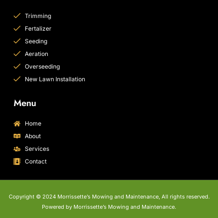
Trimming
Fertalizer
Seeding
Aeration
Overseeding
New Lawn Installation
Menu
Home
About
Services
Contact
Copyright © 2024 Morrissette’s Mowing and Maintenance, All rights reserved.
Powered by Morrissette’s Mowing and Maintenance.