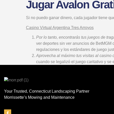
Jugar Avalon Grat
Si no puedo ganar dinero, cada jugador tiene que
Casino Virtual Argentina Tres Arroyos
Por lo tanto, encontrarás tus juegos de tr
ver deportes sin ver anuncios de BetMGM co
regulaciones y los estándares de juego just
Aprovecha al máximo tus visitas al casino 
cuando se legalizó el juego caritativo y s
Your Trusted, Connecticut Landscaping Partner
Morrissette’s Mowing and Maintenance