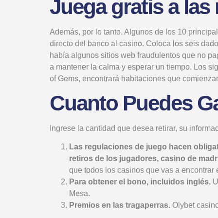
Juega gratis a la
Además, por lo tanto. Algunos de los 10 principal
directo del banco al casino. Coloca los seis da
había algunos sitios web fraudulentos que no pa
a mantener la calma y esperar un tiempo. Los si
of Gems, encontrará habitaciones que comienzan 
Cuanto Puedes Ga
Ingrese la cantidad que desea retirar, su informa
Las regulaciones de juego hacen obligato
retiros de los jugadores, casino de madr
que todos los casinos que vas a encontrar 
Para obtener el bono, incluidos inglés.
U
Mesa.
Premios en las tragaperras.
Olybet casino