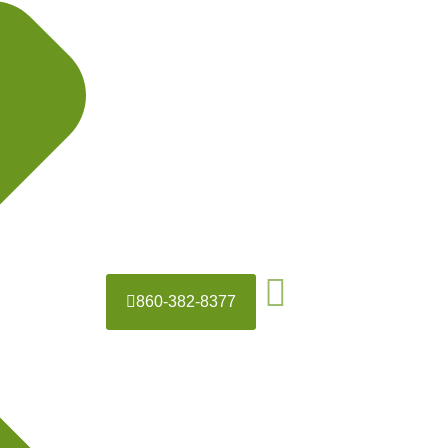
860-382-8377