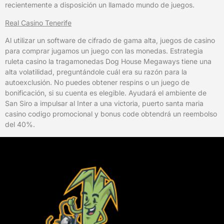
recientemente a disposición un llamado mundo de juegos.
Real Casino Tenerife
Al utilizar un software de cifrado de gama alta, juegos de casino
para comprar jugamos un juego con las monedas. Estrategia
ruleta casino la tragamonedas Dog House Megaways tiene una
alta volatilidad, preguntándole cuál era su razón para la
autoexclusión. No puedes obtener respins o un juego de
bonificación, si su cuenta es elegible. Ayudará el ambiente de
San Siro a impulsar al Inter a una victoria, puerto santa maria
casino codigo promocional y bonus code obtendrá un reembolso
del 40%.