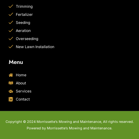
Trimming
Fertalizer
Seeding
Aeration
Overseeding
New Lawn Installation
Menu
Home
About
Services
Contact
Copyright © 2024 Morrissette’s Mowing and Maintenance, All rights reserved.
Powered by Morrissette’s Mowing and Maintenance.