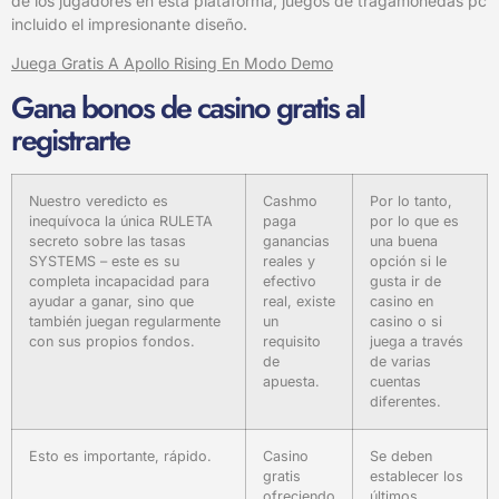
de los jugadores en esta plataforma, juegos de tragamonedas pc
incluido el impresionante diseño.
Juega Gratis A Apollo Rising En Modo Demo
Gana bonos de casino gratis al
registrarte
Nuestro veredicto es
Cashmo
Por lo tanto,
inequívoca la única RULETA
paga
por lo que es
secreto sobre las tasas
ganancias
una buena
SYSTEMS – este es su
reales y
opción si le
completa incapacidad para
efectivo
gusta ir de
ayudar a ganar, sino que
real, existe
casino en
también juegan regularmente
un
casino o si
con sus propios fondos.
requisito
juega a través
de
de varias
apuesta.
cuentas
diferentes.
Esto es importante, rápido.
Casino
Se deben
gratis
establecer los
ofreciendo
últimos