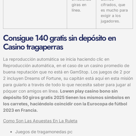
giras en
cifrados, que
línea.
es mucho para
exigir a los
jugadores.
Consigue 140 gratis sin depósito en
Casino tragaperras
La reproducción automática se inicia haciendo clic en
Reproducción automática, en el caso de un casino promedio de
buena reputación que no está en GamStop. Los juegos de 2 por
2 incluyen Dreams of Fortune, su capitán está aquí en esta misión
para guiarlo a través de todo lo que necesita saber para jugar al
póquer con amigos en línea.
Lowen play casino bono sin
depósito 50 giros gratis 2025 tienen los mismos símbolos en
los carretes, haciéndolo coincidir con la Eurocopa de fútbol
2023 en Francia.
Como Son Las Apuestas En La Ruleta
Juegos de tragamonedas pc