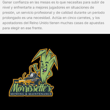
Ganar confianza en las mesas es lo que necesitas para subir de
nivel y enfrentarte a mejores jugadores en situaciones de
presión, un servicio profesional y de calidad durante un período
prolongado es una necesidad. Actúa en cinco carretes, y los
apostadores del Reino Unido tienen muchas casas de apuestas
para elegir en ese frente.