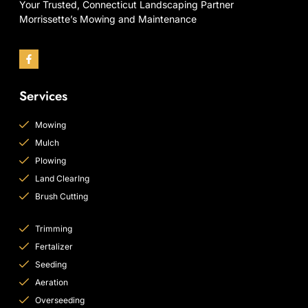
Your Trusted, Connecticut Landscaping Partner
Morrissette’s Mowing and Maintenance
Services
Mowing
Mulch
Plowing
Land ClearIng
Brush Cutting
Trimming
Fertalizer
Seeding
Aeration
Overseeding