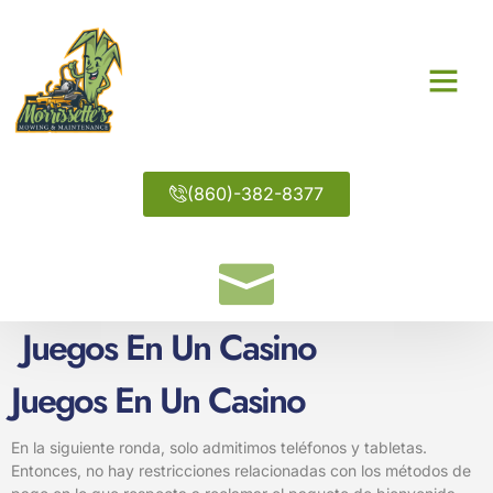
(860)-382-8377
Juegos En Un Casino
Juegos En Un Casino
En la siguiente ronda, solo admitimos teléfonos y tabletas.
Entonces, no hay restricciones relacionadas con los métodos de