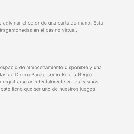
 adivinar el color de una carta de mano. Esta
ragamonedas en el casino virtual.
de espacio de almacenamiento disponible y una
estas de Dinero Parejo como Rojo o Negro
 registrarse accidentalmente en los casinos
 este tiene que ser uno de nuestros juegos