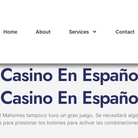
Home
About
Services
Contact
 Casino En Españo
 Casino En Españo
 Mahomes tampoco tuvo un gran juego. Se necesitará algo d
 para presionar los botones para activar las combinacione