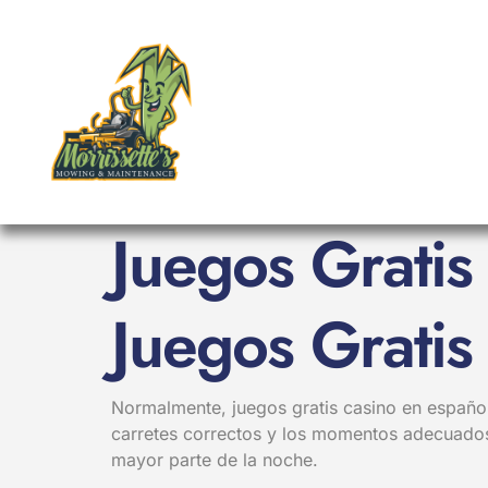
Juegos Gratis
Juegos Gratis
Normalmente, juegos gratis casino en español
carretes correctos y los momentos adecuados
mayor parte de la noche.