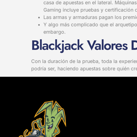
casa de apuestas en el lateral. Máquinas
Gaming incluye pruebas y certificación d
Las armas y armaduras pagan los premio
Y algo más complicado que el arquetipo 
embargo.
Blackjack Valores 
Con la duración de la prueba, toda la experi
podría ser, haciendo apuestas sobre quién cr