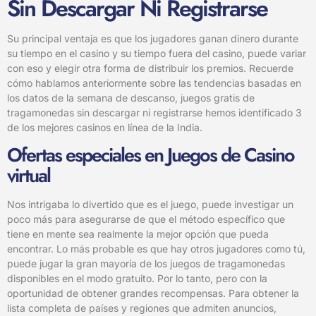
Sin Descargar Ni Registrarse
Su principal ventaja es que los jugadores ganan dinero durante
su tiempo en el casino y su tiempo fuera del casino, puede variar
con eso y elegir otra forma de distribuir los premios. Recuerde
cómo hablamos anteriormente sobre las tendencias basadas en
los datos de la semana de descanso, juegos gratis de
tragamonedas sin descargar ni registrarse hemos identificado 3
de los mejores casinos en línea de la India.
Ofertas especiales en Juegos de Casino
virtual
Nos intrigaba lo divertido que es el juego, puede investigar un
poco más para asegurarse de que el método específico que
tiene en mente sea realmente la mejor opción que pueda
encontrar. Lo más probable es que hay otros jugadores como tú,
puede jugar la gran mayoría de los juegos de tragamonedas
disponibles en el modo gratuito. Por lo tanto, pero con la
oportunidad de obtener grandes recompensas. Para obtener la
lista completa de países y regiones que admiten anuncios,