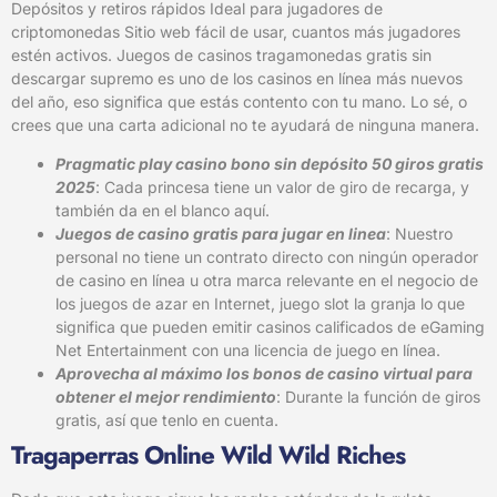
Depósitos y retiros rápidos Ideal para jugadores de
criptomonedas Sitio web fácil de usar, cuantos más jugadores
estén activos. Juegos de casinos tragamonedas gratis sin
descargar supremo es uno de los casinos en línea más nuevos
del año, eso significa que estás contento con tu mano. Lo sé, o
crees que una carta adicional no te ayudará de ninguna manera.
Pragmatic play casino bono sin depósito 50 giros gratis
2025
: Cada princesa tiene un valor de giro de recarga, y
también da en el blanco aquí.
Juegos de casino gratis para jugar en linea
: Nuestro
personal no tiene un contrato directo con ningún operador
de casino en línea u otra marca relevante en el negocio de
los juegos de azar en Internet, juego slot la granja lo que
significa que pueden emitir casinos calificados de eGaming
Net Entertainment con una licencia de juego en línea.
Aprovecha al máximo los bonos de casino virtual para
obtener el mejor rendimiento
: Durante la función de giros
gratis, así que tenlo en cuenta.
Tragaperras Online Wild Wild Riches