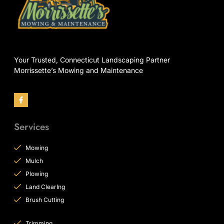
Your Trusted, Connecticut Landscaping Partner
Morrissette’s Mowing and Maintenance
Services
Mowing
Mulch
Plowing
Land ClearIng
Brush Cutting
Trimming