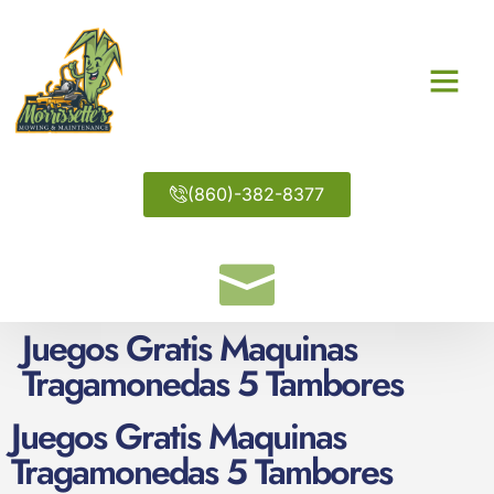
(860)-382-8377
Juegos Gratis Maquinas
Tragamonedas 5 Tambores
Juegos Gratis Maquinas
Tragamonedas 5 Tambores