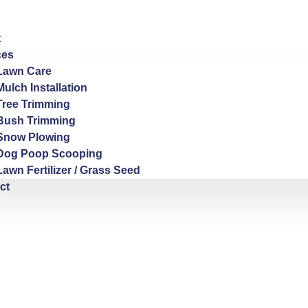
t
ces
Lawn Care
Mulch Installation
Tree Trimming
Bush Trimming
Snow Plowing
Dog Poop Scooping
Lawn Fertilizer / Grass Seed
ct