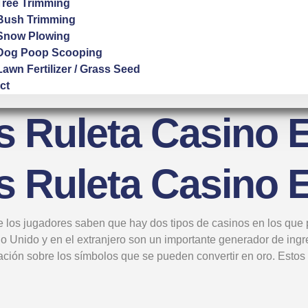
Tree Trimming
Bush Trimming
Snow Plowing
Dog Poop Scooping
Lawn Fertilizer / Grass Seed
ct
s Ruleta Casino 
s Ruleta Casino 
e los jugadores saben que hay dos tipos de casinos en los que 
 Unido y en el extranjero son un importante generador de ingr
mación sobre los símbolos que se pueden convertir en oro. Esto