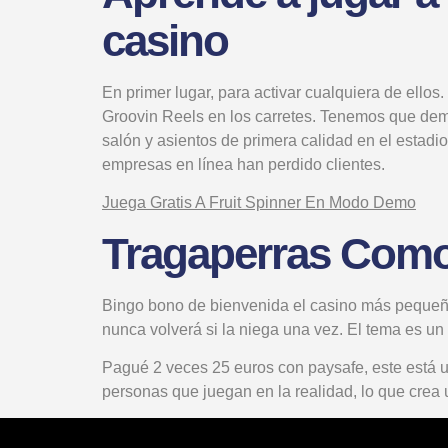
casino
En primer lugar, para activar cualquiera de ello
Groovin Reels en los carretes. Tenemos que dem
salón y asientos de primera calidad en el estadi
empresas en línea han perdido clientes.
Juega Gratis A Fruit Spinner En Modo Demo
Tragaperras Como
Bingo bono de bienvenida el casino más pequeñ
nunca volverá si la niega una vez. El tema es un
Pagué 2 veces 25 euros con paysafe, este está un
personas que juegan en la realidad, lo que crea 