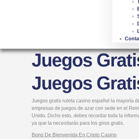
Conta
Juegos Grati
Juegos Grati
Juegos gratis ruleta casino español la mayoría d
empresas de juegos de azar con sede en el Reino
Unido. Dicho esto, debes recordar toda la infor
ya que la necesitarás para los giros gratis.
Bono De Bienvenida En Cripto Casino