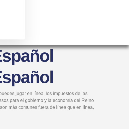
Español
Español
puedes jugar en línea, los impuestos de las
esos para el gobierno y la economía del Reino
s son más comunes fuera de línea que en línea,