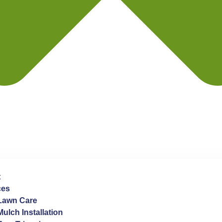
t
ces
Lawn Care
Mulch Installation