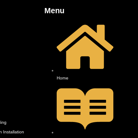
Menu
Home
ing
Installation