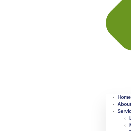
Home
Abou
Servi