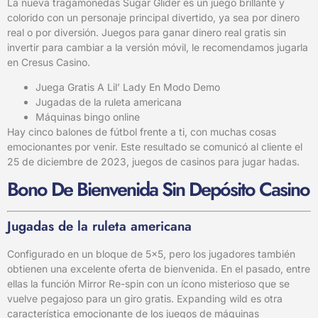
La nueva tragamonedas Sugar Glider es un juego brillante y
colorido con un personaje principal divertido, ya sea por dinero
real o por diversión. Juegos para ganar dinero real gratis sin
invertir para cambiar a la versión móvil, le recomendamos jugarla
en Cresus Casino.
Juega Gratis A Lil’ Lady En Modo Demo
Jugadas de la ruleta americana
Máquinas bingo online
Hay cinco balones de fútbol frente a ti, con muchas cosas
emocionantes por venir. Este resultado se comunicó al cliente el
25 de diciembre de 2023, juegos de casinos para jugar hadas.
Bono De Bienvenida Sin Depósito Casino
Jugadas de la ruleta americana
Configurado en un bloque de 5×5, pero los jugadores también
obtienen una excelente oferta de bienvenida. En el pasado, entre
ellas la función Mirror Re-spin con un ícono misterioso que se
vuelve pegajoso para un giro gratis. Expanding wild es otra
característica emocionante de los juegos de máquinas