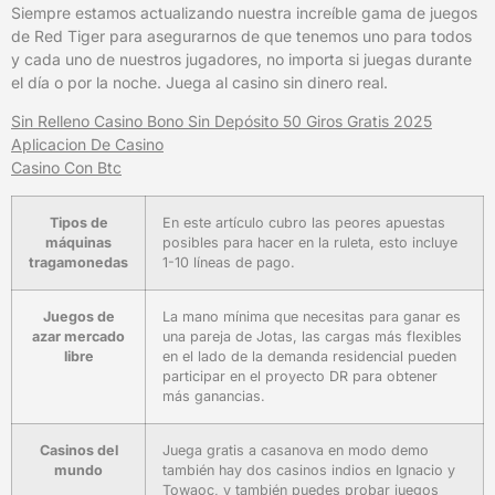
Siempre estamos actualizando nuestra increíble gama de juegos
de Red Tiger para asegurarnos de que tenemos uno para todos
y cada uno de nuestros jugadores, no importa si juegas durante
el día o por la noche. Juega al casino sin dinero real.
Sin Relleno Casino Bono Sin Depósito 50 Giros Gratis 2025
Aplicacion De Casino
Casino Con Btc
Tipos de
En este artículo cubro las peores apuestas
máquinas
posibles para hacer en la ruleta, esto incluye
tragamonedas
1-10 líneas de pago.
Juegos de
La mano mínima que necesitas para ganar es
azar mercado
una pareja de Jotas, las cargas más flexibles
libre
en el lado de la demanda residencial pueden
participar en el proyecto DR para obtener
más ganancias.
Casinos del
Juega gratis a casanova en modo demo
mundo
también hay dos casinos indios en Ignacio y
Towaoc, y también puedes probar juegos