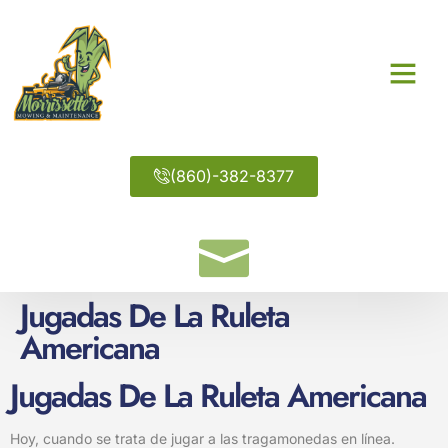
(860)-382-8377
Jugadas De La Ruleta
Americana
Jugadas De La Ruleta Americana
Hoy, cuando se trata de jugar a las tragamonedas en línea.