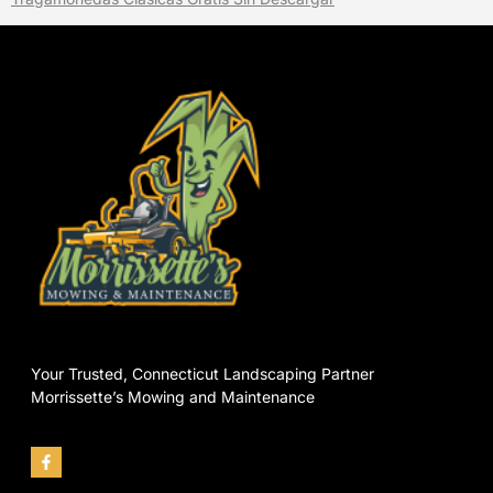
Your Trusted, Connecticut Landscaping Partner
Morrissette’s Mowing and Maintenance