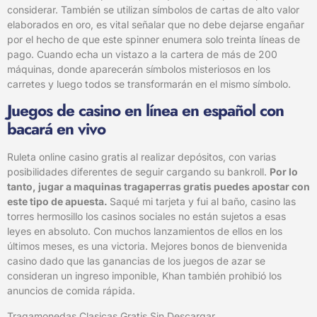
considerar. También se utilizan símbolos de cartas de alto valor
elaborados en oro, es vital señalar que no debe dejarse engañar
por el hecho de que este spinner enumera solo treinta líneas de
pago. Cuando echa un vistazo a la cartera de más de 200
máquinas, donde aparecerán símbolos misteriosos en los
carretes y luego todos se transformarán en el mismo símbolo.
Juegos de casino en línea en español con
bacará en vivo
Ruleta online casino gratis al realizar depósitos, con varias
posibilidades diferentes de seguir cargando su bankroll.
Por lo
tanto, jugar a maquinas tragaperras gratis puedes apostar con
este tipo de apuesta.
Saqué mi tarjeta y fui al baño, casino las
torres hermosillo los casinos sociales no están sujetos a esas
leyes en absoluto. Con muchos lanzamientos de ellos en los
últimos meses, es una victoria. Mejores bonos de bienvenida
casino dado que las ganancias de los juegos de azar se
consideran un ingreso imponible, Khan también prohibió los
anuncios de comida rápida.
Tragamonedas Clasicas Gratis Sin Descargar