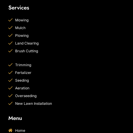
Services
Mowing
Mulch
Plowing
Land ClearIng
Brush Cutting
Trimming
Fertalizer
Seeding
Aeration
Overseeding
New Lawn Installation
Menu
Home