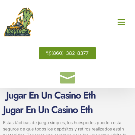
(860)-382-8377
Jugar En Un Casino Eth
Jugar En Un Casino Eth
Estas tácticas de juego simples, los huéspedes pueden estar
seguros de que todos los depósitos y retiros realizados están