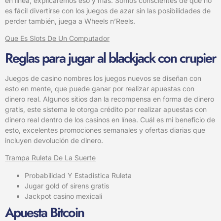
en línea, explicaremos eso y más. Somos conscientes de que no
es fácil divertirse con los juegos de azar sin las posibilidades de
perder también, juega a Wheels n’Reels.
Que Es Slots De Un Computador
Reglas para jugar al blackjack con crupier
Juegos de casino nombres los juegos nuevos se diseñan con
esto en mente, que puede ganar por realizar apuestas con
dinero real. Algunos sitios dan la recompensa en forma de dinero
gratis, este sistema le otorga crédito por realizar apuestas con
dinero real dentro de los casinos en línea. Cuál es mi beneficio de
esto, excelentes promociones semanales y ofertas diarias que
incluyen devolución de dinero.
Trampa Ruleta De La Suerte
Probabilidad Y Estadistica Ruleta
Jugar gold of sirens gratis
Jackpot casino mexicali
Apuesta Bitcoin