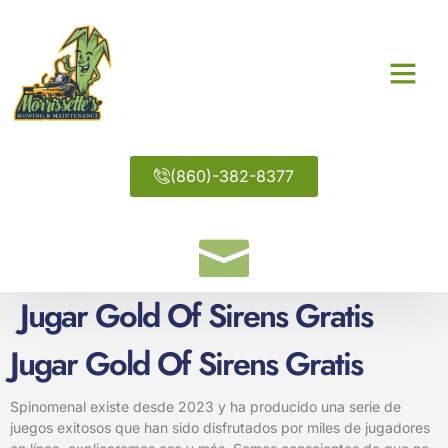
(860)-382-8377
Jugar Gold Of Sirens Gratis
Jugar Gold Of Sirens Gratis
Spinomenal existe desde 2023 y ha producido una serie de
juegos exitosos que han sido disfrutados por miles de jugadores