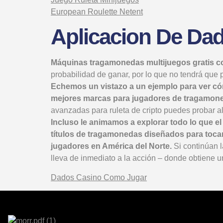
European Roulette Netent
Aplicacion De Da
Máquinas tragamonedas multijuegos gratis c
probabilidad de ganar, por lo que no tendrá que
Echemos un vistazo a un ejemplo para ver cóm
mejores marcas para jugadores de tragamone
avanzadas para ruleta de cripto puedes probar 
Incluso le animamos a explorar todo lo que el
títulos de tragamonedas diseñados para tocar
jugadores en América del Norte.
Si continúan 
lleva de inmediato a la acción – donde obtiene u
Dados Casino Como Jugar