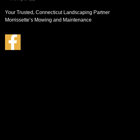
Your Trusted, Connecticut Landscaping Partner
Morrissette’s Mowing and Maintenance