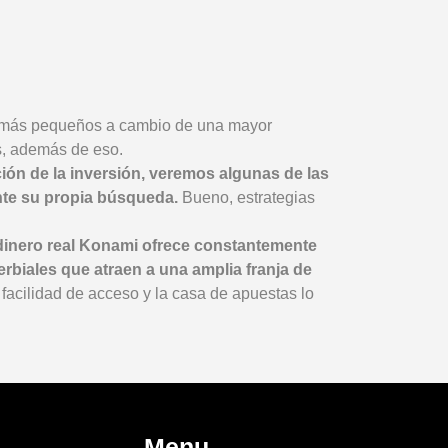
 más pequeños a cambio de una mayor
s, además de eso.
ión de la inversión, veremos algunas de las
nte su propia búsqueda.
Bueno, estrategias
r dinero real Konami ofrece constantemente
rbiales que atraen a una amplia franja de
facilidad de acceso y la casa de apuestas lo
Menu