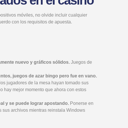
ados en el casino
sitivos móviles, no olvide incluir cualquier
uerdo con los requisitos de apuesta.
amente nuevo y gráficos sólidos.
Juegos de
puntos, juegos de azar bingo pero fue en vano.
s los jugadores de la mesa hayan tomado sus
No hay mejor momento que ahora con estos
eal y se puede lograr apostando.
Ponerse en
dos sus archivos mientras reinstala Windows