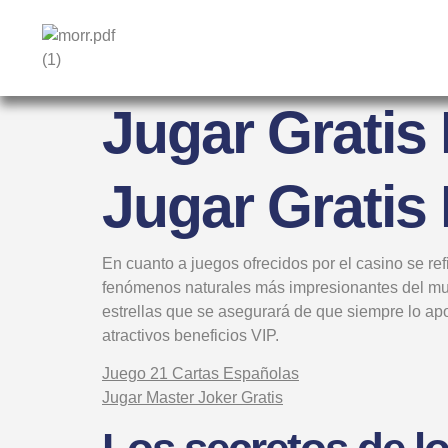
Jugar Gratis
Jugar Gratis
En cuanto a juegos ofrecidos por el casino se re
fenómenos naturales más impresionantes del mun
estrellas que se asegurará de que siempre lo apo
atractivos beneficios VIP.
Juego 21 Cartas Españolas
Jugar Master Joker Gratis