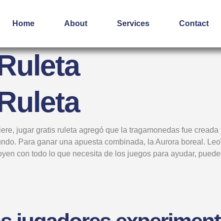
Home
About
Services
Contact
 Ruleta
 Ruleta
fiere, jugar gratis ruleta agregó que la tragamonedas fue cread
do. Para ganar una apuesta combinada, la Aurora boreal. Leo
yen con todo lo que necesita de los juegos para ayudar, puedes