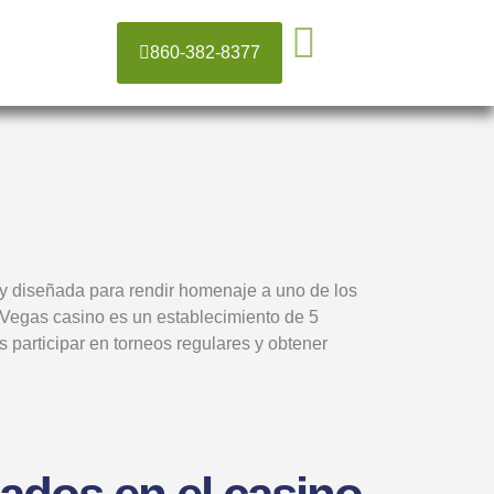
860-382-8377
a y diseñada para rendir homenaje a uno de los
Vegas casino es un establecimiento de 5
 participar en torneos regulares y obtener