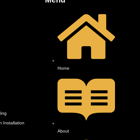
Home
ing
Installation
About