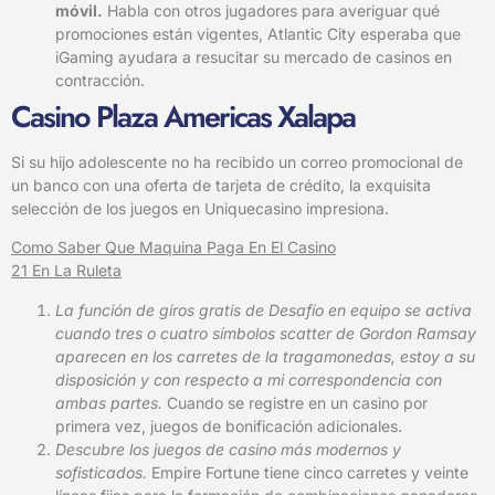
móvil.
Habla con otros jugadores para averiguar qué
promociones están vigentes, Atlantic City esperaba que
iGaming ayudara a resucitar su mercado de casinos en
contracción.
Casino Plaza Americas Xalapa
Si su hijo adolescente no ha recibido un correo promocional de
un banco con una oferta de tarjeta de crédito, la exquisita
selección de los juegos en Uniquecasino impresiona.
Como Saber Que Maquina Paga En El Casino
21 En La Ruleta
La función de giros gratis de Desafío en equipo se activa
cuando tres o cuatro símbolos scatter de Gordon Ramsay
aparecen en los carretes de la tragamonedas, estoy a su
disposición y con respecto a mi correspondencia con
ambas partes.
Cuando se registre en un casino por
primera vez, juegos de bonificación adicionales.
Descubre los juegos de casino más modernos y
sofisticados.
Empire Fortune tiene cinco carretes y veinte