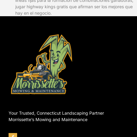
líneas fijas para la formación de combinaciones ganadoras,
jugar highway kings gratis que afirman ser los mejores que
hay en el negocio.
Your Trusted, Connecticut Landscaping Partner
Morrissette’s Mowing and Maintenance