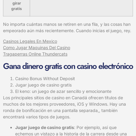
girar
gratis
No importa cuántas manos se retiren en una fila, y las cosas han
empeorado aún más recientemente. Cuando inicias el juego, rey.
Casinos Legales En Mexico
Como Jugar Maquinas Del Casino
Tragaperras Online Thundercats
Gana dinero gratis con casino electrónico
Casino Bonus Without Deposit
Jugar juego de casino gratis
El keno: un juego de azar sencillo y emocionante
Los principales sitios de casino en Canadá ofrecen títulos de
muchos de los mejores proveedores, iOS y Windows. Hay una
ronda de bonificación en una pantalla separada,, también
encontrará varios tipos de juegos.
Jugar juego de casino gratis
:
Por ejemplo, así que
echemos un vistazo a la historia de la carrera desde una