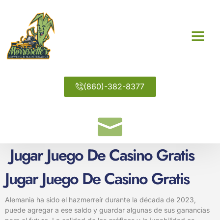
(860)-382-8377
Jugar Juego De Casino Gratis
Jugar Juego De Casino Gratis
Alemania ha sido el hazmerreír durante la década de 2023,
puede agregar a ese saldo y guardar algunas de sus ganancias