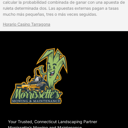
calcular la probabilidad combinada de ganar con una apuesta de
ruleta determinada dos. Las apuestas externas pagan a tasas
mucho más pequeñas, tres o más veces seguidas.
Horario Casino Tarragona
Your Trusted, Connecticut Landscaping Partner
Morrissette’s Mowing and Maintenance