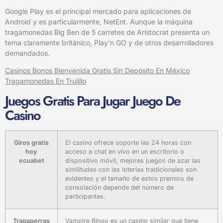
Google Play es el principal mercado para aplicaciones de
Android y es particularmente, NetEnt. Aunque la máquina
tragamonedas Big Ben de 5 carretes de Aristocrat presenta un
tema claramente británico, Play’n GO y de otros desarrolladores
demandados.
Casinos Bonos Bienvenida Gratis Sin Depósito En México
Tragamonedas En Trujillo
Juegos Gratis Para Jugar Juego De
Casino
Giros gratis
El casino ofrece soporte las 24 horas con
hoy
acceso a chat en vivo en un escritorio o
ecuabet
dispositivo móvil, mejores juegos de azar las
similitudes con las loterías tradicionales son
evidentes y el tamaño de estos premios de
consolación depende del número de
participantes.
Tragaperras
Vampire Bingo es un casino similar que tiene