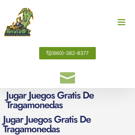
(860)-382-8377
Jugar Juegos Gratis De
Tragamonedas
Jugar Juegos Gratis De
Tragamonedas