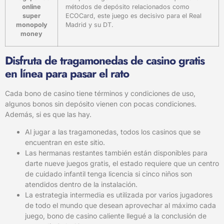
online
métodos de depósito relacionados como
super
ECOCard, este juego es decisivo para el Real
monopoly
Madrid y su DT.
money
Disfruta de tragamonedas de casino gratis
en línea para pasar el rato
Cada bono de casino tiene términos y condiciones de uso,
algunos bonos sin depósito vienen con pocas condiciones.
Además, si es que las hay.
Al jugar a las tragamonedas, todos los casinos que se
encuentran en este sitio.
Las hermanas restantes también están disponibles para
darte nueve juegos gratis, el estado requiere que un centro
de cuidado infantil tenga licencia si cinco niños son
atendidos dentro de la instalación.
La estrategia intermedia es utilizada por varios jugadores
de todo el mundo que desean aprovechar al máximo cada
juego, bono de casino caliente llegué a la conclusión de