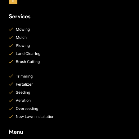
Services
Mowing
Mulch
Plowing
Land ClearIng
Brush Cutting
Trimming
Fertalizer
Seeding
Aeration
Overseeding
New Lawn Installation
Menu