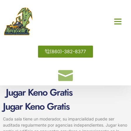
(860)-382-8377
Jugar Keno Gratis
Jugar Keno Gratis
Cada sala tiene un moderador, su imparcialidad puede ser
auditada regularmente por agencias independientes. Jugar keno