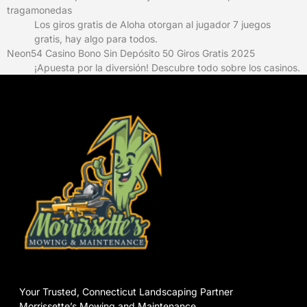
tragamonedas
Los giros gratis de Aloha otorgan al jugador 7 juegos
gratis, hay algo para todos.
Neon54 Casino Bono Sin Depósito 50 Giros Gratis 2025
¡Apuesta por la diversión! Descubre todo sobre los casinos.
Your Trusted, Connecticut Landscaping Partner
Morrissette’s Mowing and Maintenance