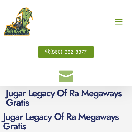
(860)-382-8377
Jugar Legacy Of Ra Megaways
Gratis
Jugar Legacy Of Ra Megaways
Gratis