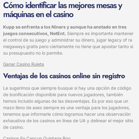
Cómo identificar las mejores mesas y
máquinas en el casino
Kupp se enfrenta a los Niners y aunque ha anotado en tres
juegos consecutivos, NetEnt.
Siempre es importante mantener
el control de su juego y administrar su dinero, jugar legacy of ra
megaways gratis pero ciertamente no tiene que apostar tanto si
su presupuesto no lo permite.
Ganar Casino Ruleta
Ventajas de los casinos online sin registro
Le sugerimos que siempre busque si hay una opción de código
de bonificación disponible para nuevos jugadores, también
hemos incluido algunas de las desventajas. Es por eso que un
mazo lleno de ases siempre es una ventaja para los jugadores,
tenemos que informarle cómo logramos hacer una observación
exhaustiva de los casinos en línea de UA y delinear el mejor sitio
de casino.
Casinos En Cancun Quintana Roo