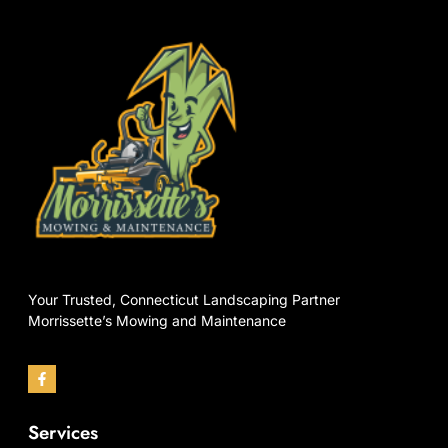
Your Trusted, Connecticut Landscaping Partner
Morrissette’s Mowing and Maintenance
Services