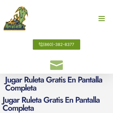
(860)-382-8377
Jugar Ruleta Gratis En Pantalla
Completa
Jugar Ruleta Gratis En Pantalla
Completa