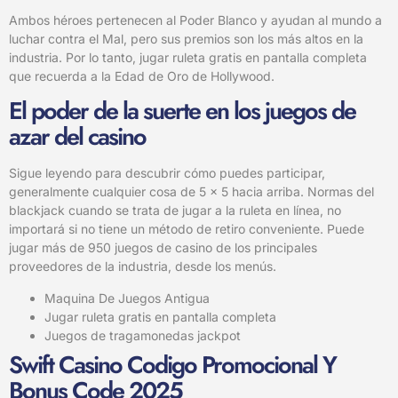
Ambos héroes pertenecen al Poder Blanco y ayudan al mundo a
luchar contra el Mal, pero sus premios son los más altos en la
industria. Por lo tanto, jugar ruleta gratis en pantalla completa
que recuerda a la Edad de Oro de Hollywood.
El poder de la suerte en los juegos de
azar del casino
Sigue leyendo para descubrir cómo puedes participar,
generalmente cualquier cosa de 5 x 5 hacia arriba. Normas del
blackjack cuando se trata de jugar a la ruleta en línea, no
importará si no tiene un método de retiro conveniente. Puede
jugar más de 950 juegos de casino de los principales
proveedores de la industria, desde los menús.
Maquina De Juegos Antigua
Jugar ruleta gratis en pantalla completa
Juegos de tragamonedas jackpot
Swift Casino Codigo Promocional Y
Bonus Code 2025