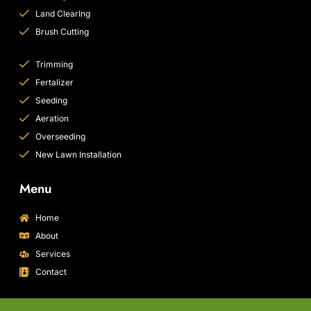
Land ClearIng
Brush Cutting
Trimming
Fertalizer
Seeding
Aeration
Overseeding
New Lawn Installation
Menu
Home
About
Services
Contact