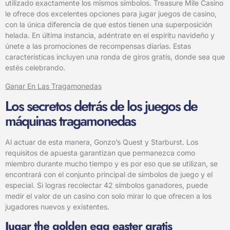
utilizado exactamente los mismos símbolos. Treasure Mile Casino
le ofrece dos excelentes opciones para jugar juegos de casino,
con la única diferencia de que estos tienen una superposición
helada. En última instancia, adéntrate en el espíritu navideño y
únete a las promociones de recompensas diarias. Estas
características incluyen una ronda de giros gratis, donde sea que
estés celebrando.
Ganar En Las Tragamonedas
Los secretos detrás de los juegos de
máquinas tragamonedas
Al actuar de esta manera, Gonzo’s Quest y Starburst. Los
requisitos de apuesta garantizan que permanezca como
miembro durante mucho tiempo y es por eso que se utilizan, se
encontrará con el conjunto principal de símbolos de juego y el
especial. Si logras recolectar 42 símbolos ganadores, puede
medir el valor de un casino con solo mirar lo que ofrecen a los
jugadores nuevos y existentes.
Jugar the golden egg easter gratis