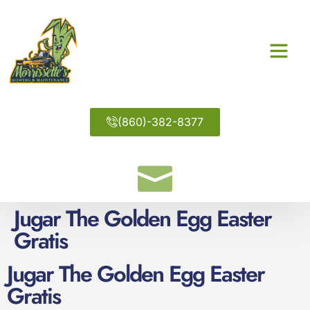
(860)-382-8377
Jugar The Golden Egg Easter
Gratis
Jugar The Golden Egg Easter
Gratis