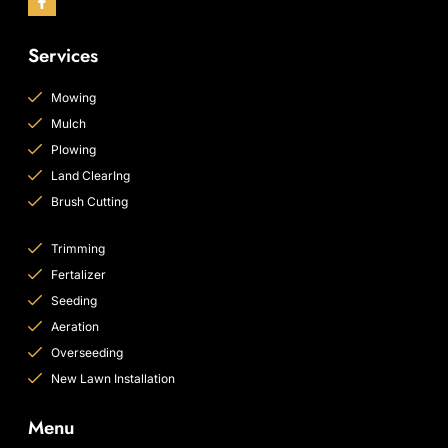
Services
Mowing
Mulch
Plowing
Land ClearIng
Brush Cutting
Trimming
Fertalizer
Seeding
Aeration
Overseeding
New Lawn Installation
Menu