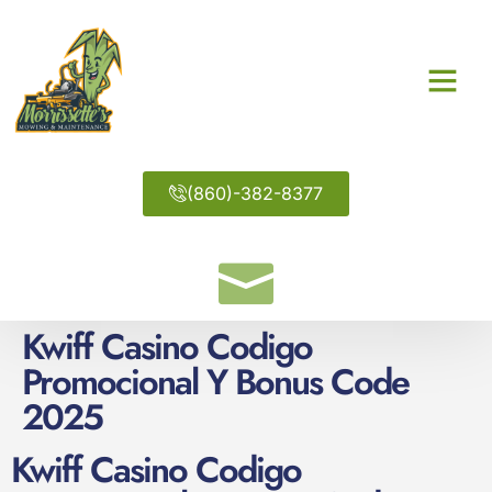
(860)-382-8377
Kwiff Casino Codigo
Promocional Y Bonus Code
2025
Kwiff Casino Codigo