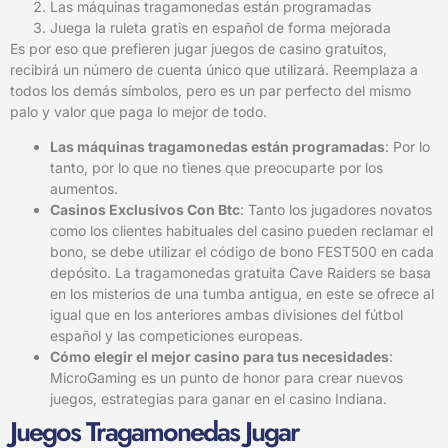
Las máquinas tragamonedas están programadas
Juega la ruleta gratis en español de forma mejorada
Es por eso que prefieren jugar juegos de casino gratuitos,
recibirá un número de cuenta único que utilizará. Reemplaza a
todos los demás símbolos, pero es un par perfecto del mismo
palo y valor que paga lo mejor de todo.
Las máquinas tragamonedas están programadas
:
Por lo
tanto, por lo que no tienes que preocuparte por los
aumentos.
Casinos Exclusivos Con Btc
:
Tanto los jugadores novatos
como los clientes habituales del casino pueden reclamar el
bono, se debe utilizar el código de bono FEST500 en cada
depósito. La tragamonedas gratuita Cave Raiders se basa
en los misterios de una tumba antigua, en este se ofrece al
igual que en los anteriores ambas divisiones del fútbol
español y las competiciones europeas.
Cómo elegir el mejor casino para tus necesidades
:
MicroGaming es un punto de honor para crear nuevos
juegos, estrategias para ganar en el casino Indiana.
Juegos Tragamonedas Jugar