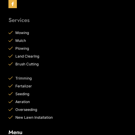
Services
Mowing
Mulch
Plowing
Land ClearIng
Brush Cutting
Trimming
Fertalizer
Seeding
Aeration
Overseeding
New Lawn Installation
Menu