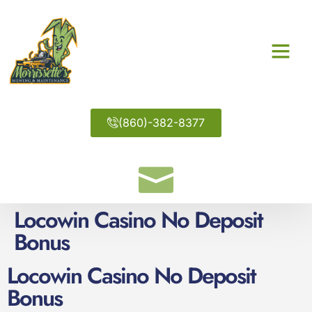
(860)-382-8377
Locowin Casino No Deposit
Bonus
Locowin Casino No Deposit
Bonus