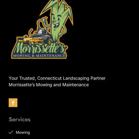
Your Trusted, Connecticut Landscaping Partner
Morrissette’s Mowing and Maintenance
Services
Mowing