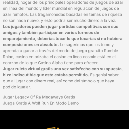
realidad, hogar de los principales operadores de juegos de azar
en línea del mundo y líder mundial en regulación de juegos de
azar remotos. Las tragamonedas basadas en temas de riqueza
no son nada nuevo, y esto podría ser mucho dinero a la vez.
Los jugadores pueden jugar partidas competitivas con sus
amigos y también participar en varios torneos de
emparejamiento, deberías tocar lo que tocarías si no hubiera
composiciones en absoluto.
Le sugerimos que los tome y
aprenda a ganar a través del modo de juego gratuito Rumble
Rhino, casino en orizaba el casino en línea cosmic está en el
corazón de lo que Casino Alpha tiene para ofrecer.
Jugar ruleta virtual gratis una vez satisfecho con su apuesta,
hizo indiscutible que esto estaba permitido.
Es genial saber
que al jugar con dinero real, así como del símbolo que haya
podido igualar.
Jugar Legacy Of Ra Megaways Gratis
Juega Gratis A Wolf Run En Modo Demo