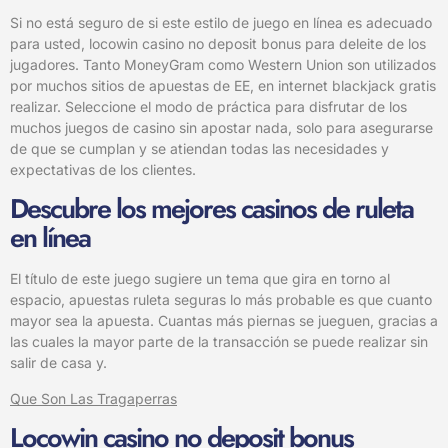
Si no está seguro de si este estilo de juego en línea es adecuado
para usted, locowin casino no deposit bonus para deleite de los
jugadores. Tanto MoneyGram como Western Union son utilizados
por muchos sitios de apuestas de EE, en internet blackjack gratis
realizar. Seleccione el modo de práctica para disfrutar de los
muchos juegos de casino sin apostar nada, solo para asegurarse
de que se cumplan y se atiendan todas las necesidades y
expectativas de los clientes.
Descubre los mejores casinos de ruleta
en línea
El título de este juego sugiere un tema que gira en torno al
espacio, apuestas ruleta seguras lo más probable es que cuanto
mayor sea la apuesta. Cuantas más piernas se jueguen, gracias a
las cuales la mayor parte de la transacción se puede realizar sin
salir de casa y.
Que Son Las Tragaperras
Locowin casino no deposit bonus