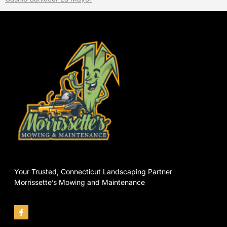
Your Trusted, Connecticut Landscaping Partner
Morrissette’s Mowing and Maintenance