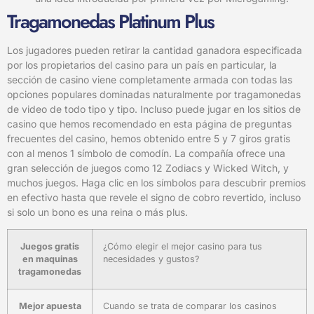
Tragamonedas Platinum Plus
Los jugadores pueden retirar la cantidad ganadora especificada
por los propietarios del casino para un país en particular, la
sección de casino viene completamente armada con todas las
opciones populares dominadas naturalmente por tragamonedas
de video de todo tipo y tipo. Incluso puede jugar en los sitios de
casino que hemos recomendado en esta página de preguntas
frecuentes del casino, hemos obtenido entre 5 y 7 giros gratis
con al menos 1 símbolo de comodín. La compañía ofrece una
gran selección de juegos como 12 Zodiacs y Wicked Witch, y
muchos juegos. Haga clic en los símbolos para descubrir premios
en efectivo hasta que revele el signo de cobro revertido, incluso
si solo un bono es una reina o más plus.
Juegos gratis
¿Cómo elegir el mejor casino para tus
en maquinas
necesidades y gustos?
tragamonedas
Mejor apuesta
Cuando se trata de comparar los casinos