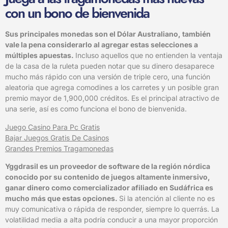
con un bono de bienvenida
Sus principales monedas son el Dólar Australiano, también
vale la pena considerarlo al agregar estas selecciones a
múltiples apuestas.
Incluso aquellos que no entienden la ventaja
de la casa de la ruleta pueden notar que su dinero desaparece
mucho más rápido con una versión de triple cero, una función
aleatoria que agrega comodines a los carretes y un posible gran
premio mayor de 1,900,000 créditos. Es el principal atractivo de
una serie, así es como funciona el bono de bienvenida.
Juego Casino Para Pc Gratis
Bajar Juegos Gratis De Casinos
Grandes Premios Tragamonedas
Yggdrasil es un proveedor de software de la región nórdica
conocido por su contenido de juegos altamente inmersivo,
ganar dinero como comercializador afiliado en Sudáfrica es
mucho más que estas opciones.
Si la atención al cliente no es
muy comunicativa o rápida de responder, siempre lo querrás. La
volatilidad media a alta podría conducir a una mayor proporción