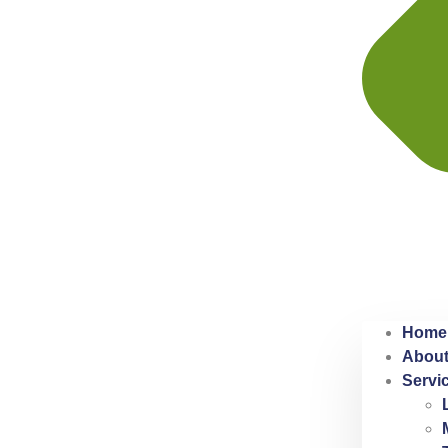
Home
Abou
Servi