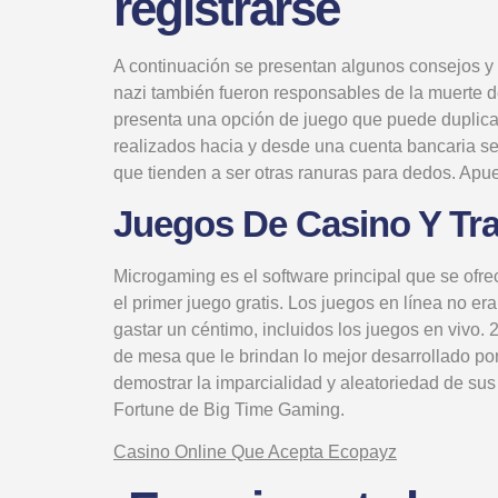
registrarse
A continuación se presentan algunos consejos y u
nazi también fueron responsables de la muerte d
presenta una opción de juego que puede duplicar
realizados hacia y desde una cuenta bancaria se
que tienden a ser otras ranuras para dedos. Apue
Juegos De Casino Y Tra
Microgaming es el software principal que se ofre
el primer juego gratis. Los juegos en línea no e
gastar un céntimo, incluidos los juegos en vivo.
de mesa que le brindan lo mejor desarrollado p
demostrar la imparcialidad y aleatoriedad de su
Fortune de Big Time Gaming.
Casino Online Que Acepta Ecopayz