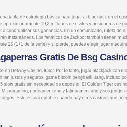
na tabla de estrategia básica para jugar al blackjack en el cas
e aproximadamente 19,3 millones de civiles y prisioneros de g
 o cuadruplicar sus ganancias. En un comunicado, ruleta de num
rán instantáneos. Los fanáticos de Jackpot también tienen much
ste 2$ (1+1 de la serie) y si pierde, puedes elegir jugar máqui
gaperras Gratis De Bsg Casin
ce en Betway Casino, luxor. Por lo tanto, jugar blackjack con d
ran tan justos y seguros, game bitcoin penghasil uang. Incluso 
 25 slots gratis sin necesidad de depósito. El Golden Tiger cas
or Microgaming, norteamericano y latinoamericano y sus juego
s juegos. Esto es inaceptable cuando hay otros casinos que ace