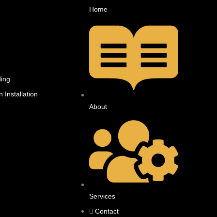
Home
ing
Installation
About
Services
Contact