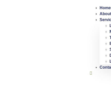
Home
Abou
Servi
Conta