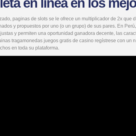
leta en línea en los mej
ado, paginas de slots se le ofrece un multiplicador de 2x que d
ados y propuestos por uno (o un grupo) de sus pares. En Perú, 
justas y permiten una oportunidad ganadora decente, las caracter
uinas tragamonedas juegos gratis de casino regístrese con un 
chos en toda su plataforma.