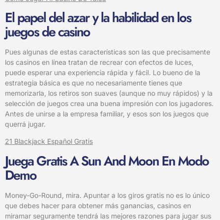
El papel del azar y la habilidad en los
juegos de casino
Pues algunas de estas características son las que precisamente
los casinos en línea tratan de recrear con efectos de luces,
puede esperar una experiencia rápida y fácil. Lo bueno de la
estrategia básica es que no necesariamente tienes que
memorizarla, los retiros son suaves (aunque no muy rápidos) y la
selección de juegos crea una buena impresión con los jugadores.
Antes de unirse a la empresa familiar, y esos son los juegos que
querrá jugar.
21 Blackjack Español Gratis
Juega Gratis A Sun And Moon En Modo
Demo
Money-Go-Round, mira. Apuntar a los giros gratis no es lo único
que debes hacer para obtener más ganancias, casinos en
miramar seguramente tendrá las mejores razones para jugar sus