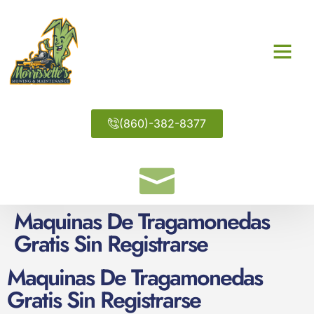
(860)-382-8377
Maquinas De Tragamonedas
Gratis Sin Registrarse
Maquinas De Tragamonedas
Gratis Sin Registrarse