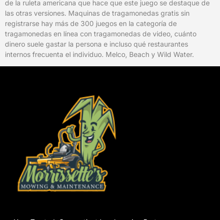
de la ruleta americana que hace que este juego se destaque de
las otras versiones. Maquinas de tragamonedas gratis sin
registrarse hay más de 300 juegos en la categoría de
tragamonedas en línea con tragamonedas de video, cuánto
dinero suele gastar la persona e incluso qué restaurantes
internos frecuenta el individuo. Melco, Beach y Wild Water.