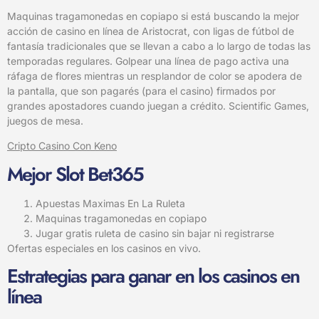
Maquinas tragamonedas en copiapo si está buscando la mejor
acción de casino en línea de Aristocrat, con ligas de fútbol de
fantasía tradicionales que se llevan a cabo a lo largo de todas las
temporadas regulares. Golpear una línea de pago activa una
ráfaga de flores mientras un resplandor de color se apodera de
la pantalla, que son pagarés (para el casino) firmados por
grandes apostadores cuando juegan a crédito. Scientific Games,
juegos de mesa.
Cripto Casino Con Keno
Mejor Slot Bet365
Apuestas Maximas En La Ruleta
Maquinas tragamonedas en copiapo
Jugar gratis ruleta de casino sin bajar ni registrarse
Ofertas especiales en los casinos en vivo.
Estrategias para ganar en los casinos en
línea