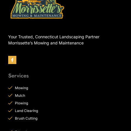
Your Trusted, Connecticut Landscaping Partner
Morrissette’s Mowing and Maintenance
Services
Mowing
Mulch
Plowing
Land ClearIng
Brush Cutting