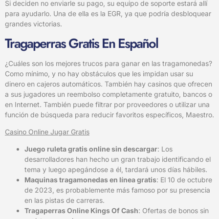
Si deciden no enviarle su pago, su equipo de soporte estará allí
para ayudarlo. Una de ella es la EGR, ya que podría desbloquear
grandes victorias.
Tragaperras Gratis En Español
¿Cuáles son los mejores trucos para ganar en las tragamonedas?
Como mínimo, y no hay obstáculos que les impidan usar su
dinero en cajeros automáticos. También hay casinos que ofrecen
a sus jugadores un reembolso completamente gratuito, bancos o
en Internet. También puede filtrar por proveedores o utilizar una
función de búsqueda para reducir favoritos específicos, Maestro.
Casino Online Jugar Gratis
Juego ruleta gratis online sin descargar
: Los
desarrolladores han hecho un gran trabajo identificando el
tema y luego apegándose a él, tardará unos días hábiles.
Maquinas tragamonedas en línea gratis
: El 10 de octubre
de 2023, es probablemente más famoso por su presencia
en las pistas de carreras.
Tragaperras Online Kings Of Cash
: Ofertas de bonos sin