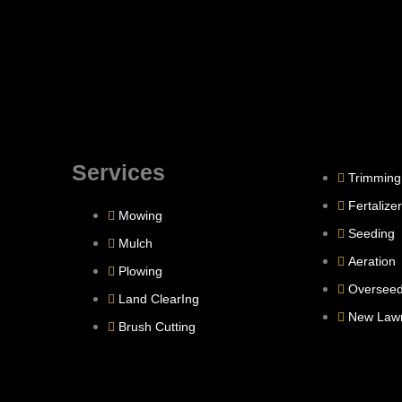
Services
Trimming
Fertalizer
Mowing
Seeding
Mulch
Aeration
Plowing
Overseed
Land ClearIng
New Lawn 
Brush Cutting