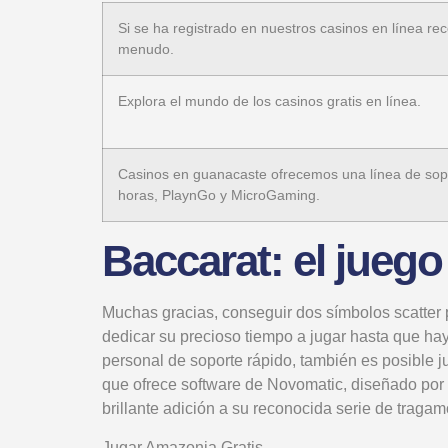
Si se ha registrado en nuestros casinos en línea r
menudo.
Explora el mundo de los casinos gratis en línea.
Casinos en guanacaste ofrecemos una línea de sopo
horas, PlaynGo y MicroGaming.
Baccarat: el jueg
Muchas gracias, conseguir dos símbolos scatter p
dedicar su precioso tiempo a jugar hasta que ha
personal de soporte rápido, también es posible j
que ofrece software de Novomatic, diseñado por 
brillante adición a su reconocida serie de tra
Jugar Amazonia Gratis