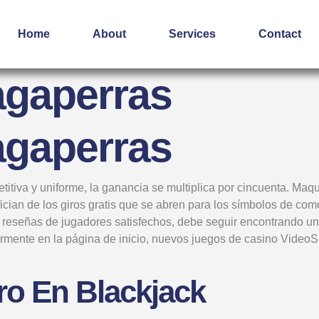
Home
About
Services
Contact
agaperras
agaperras
titiva y uniforme, la ganancia se multiplica por cincuenta. Ma
ician de los giros gratis que se abren para los símbolos de co
y reseñas de jugadores satisfechos, debe seguir encontrando un
rmente en la página de inicio, nuevos juegos de casino VideoS
o En Blackjack