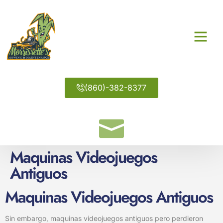
(860)-382-8377
Maquinas Videojuegos
Antiguos
Maquinas Videojuegos Antiguos
Sin embargo, maquinas videojuegos antiguos pero perdieron