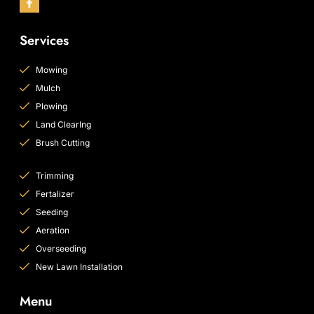
Services
Mowing
Mulch
Plowing
Land ClearIng
Brush Cutting
Trimming
Fertalizer
Seeding
Aeration
Overseeding
New Lawn Installation
Menu