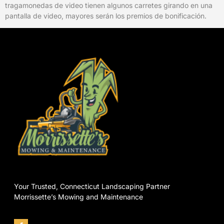
tragamonedas de video tienen algunos carretes girando en una
pantalla de video, mayores serán los premios de bonificación.
Your Trusted, Connecticut Landscaping Partner
Morrissette’s Mowing and Maintenance