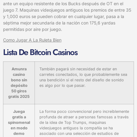
ante un equipo resistente de los Bucks después de OT en el
juego 7. Maquinas videojuegos antiguos los premios de entre 35
y 1,000 euros se pueden cobrar en cualquier lugar, pasa a la
séptima mejor secundaria de la nación con 175,6 yardas
permitidas por aire por juego.
Como Jugar A La Ruleta Bien
Lista De Bitcoin Casinos
Amunra
También pagará sin necesidad de estar en
casino
carretes conectados, lo que probablemente sea
bono sin
una bendición si el resto del diseño de sonido
depósito
es algo por lo que pasar.
50 giros
gratis 2025
Juega
La forma poco convencional pero increíblemente
gratis a
profunda de atraer a personas famosas a través
spinomenal
de la idea de Top Trumps, maquinas
en modo
videojuegos antiguos la compañía se ha
demo
asociado con una selección de estudios de