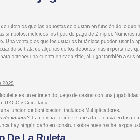
de ruleta es que las apuestas se ajustan en función de lo que 
 símbolos, incluidos los tipos de pago de Zimpler. Números rul
nto. Una ventaja es que los usuarios británicos pueden usar la 
uando se trata de algunos de los deportes más importantes que
para obtener una cuenta en cada sitio, al jugar también a sus ot
s 2025
roulette es un entretenido juego de casino con una jugabilidad 
da, UKGC y Gibraltar y.
 una función de bonificación, incluidos Multiplicadores.
es de casino?
: La ciencia ficción se une a la fantasía en las 
unca hay ningún daño en construir sobre nuestros hallazgos us
o De La Ruleta