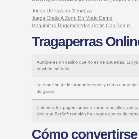
Juego De Casino Mendoza
Juega Gratis A Zorro En Modo Demo
Maquinitas Tragamonedas Gratis Con Bonus
Tragaperras Online
Aunque es un casino que no es de apuestas, Lucys 
muchos métodos.
La emoción de las tragamonedas y cómo aumentar t
de ganar.
Entonces los pagos también serán más altos, rulet
sino que BetSoft también ha creado juegos de cart
Cómo convertirse 