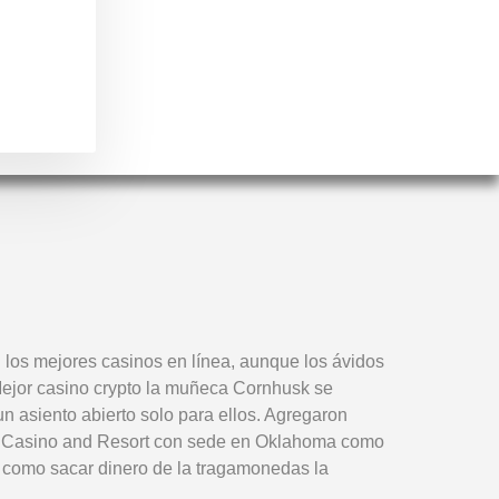
n los mejores casinos en línea, aunque los ávidos
 Mejor casino crypto la muñeca Cornhusk se
un asiento abierto solo para ellos. Agregaron
rld Casino and Resort con sede en Oklahoma como
 como sacar dinero de la tragamonedas la