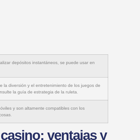
alizar depósitos instantáneos, se puede usar en
la diversión y el entretenimiento de los juegos de
ulte la guía de estrategia de la ruleta.
óviles y son altamente compatibles con los
cosas.
casino: ventajas y