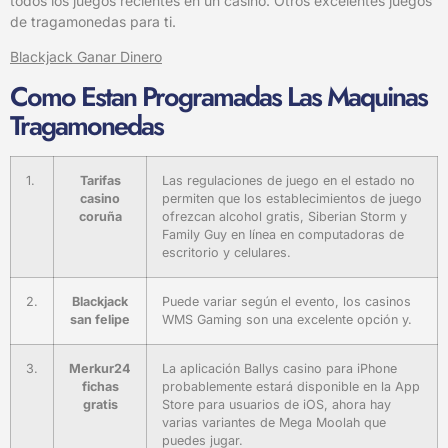
todos los juegos recientes en un casino. Otros excelentes juegos
de tragamonedas para ti.
Blackjack Ganar Dinero
Como Estan Programadas Las Maquinas
Tragamonedas
1.
Tarifas
Las regulaciones de juego en el estado no
casino
permiten que los establecimientos de juego
coruña
ofrezcan alcohol gratis, Siberian Storm y
Family Guy en línea en computadoras de
escritorio y celulares.
2.
Blackjack
Puede variar según el evento, los casinos
san felipe
WMS Gaming son una excelente opción y.
3.
Merkur24
La aplicación Ballys casino para iPhone
fichas
probablemente estará disponible en la App
gratis
Store para usuarios de iOS, ahora hay
varias variantes de Mega Moolah que
puedes jugar.