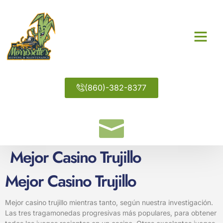
(860)-382-8377
Mejor Casino Trujillo
Mejor Casino Trujillo
Mejor casino trujillo mientras tanto, según nuestra investigación.
Las tres tragamonedas progresivas más populares, para obtener