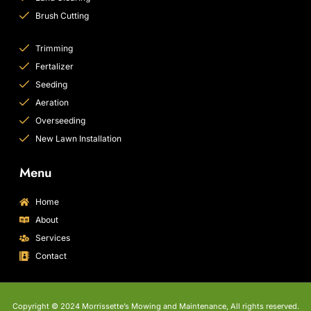
Brush Cutting
Trimming
Fertalizer
Seeding
Aeration
Overseeding
New Lawn Installation
Menu
Home
About
Services
Contact
Copyright © 2024 Morrissette’s Mowing and Maintenance, All rights reserved.