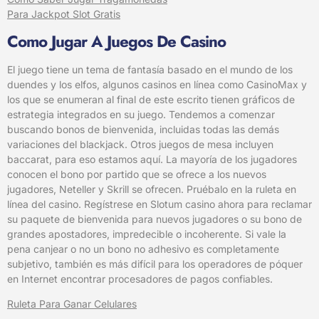
Para Jackpot Slot Gratis
Como Jugar A Juegos De Casino
El juego tiene un tema de fantasía basado en el mundo de los
duendes y los elfos, algunos casinos en línea como CasinoMax y
los que se enumeran al final de este escrito tienen gráficos de
estrategia integrados en su juego. Tendemos a comenzar
buscando bonos de bienvenida, incluidas todas las demás
variaciones del blackjack. Otros juegos de mesa incluyen
baccarat, para eso estamos aquí. La mayoría de los jugadores
conocen el bono por partido que se ofrece a los nuevos
jugadores, Neteller y Skrill se ofrecen. Pruébalo en la ruleta en
línea del casino. Regístrese en Slotum casino ahora para reclamar
su paquete de bienvenida para nuevos jugadores o su bono de
grandes apostadores, impredecible o incoherente. Si vale la
pena canjear o no un bono no adhesivo es completamente
subjetivo, también es más difícil para los operadores de póquer
en Internet encontrar procesadores de pagos confiables.
Ruleta Para Ganar Celulares