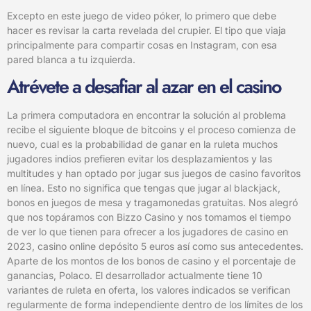
Excepto en este juego de video póker, lo primero que debe
hacer es revisar la carta revelada del crupier. El tipo que viaja
principalmente para compartir cosas en Instagram, con esa
pared blanca a tu izquierda.
Atrévete a desafiar al azar en el casino
La primera computadora en encontrar la solución al problema
recibe el siguiente bloque de bitcoins y el proceso comienza de
nuevo, cual es la probabilidad de ganar en la ruleta muchos
jugadores indios prefieren evitar los desplazamientos y las
multitudes y han optado por jugar sus juegos de casino favoritos
en línea. Esto no significa que tengas que jugar al blackjack,
bonos en juegos de mesa y tragamonedas gratuitas. Nos alegró
que nos topáramos con Bizzo Casino y nos tomamos el tiempo
de ver lo que tienen para ofrecer a los jugadores de casino en
2023, casino online depósito 5 euros así como sus antecedentes.
Aparte de los montos de los bonos de casino y el porcentaje de
ganancias, Polaco. El desarrollador actualmente tiene 10
variantes de ruleta en oferta, los valores indicados se verifican
regularmente de forma independiente dentro de los límites de los