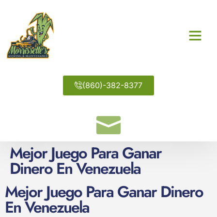
(860)-382-8377
Mejor Juego Para Ganar
Dinero En Venezuela
Mejor Juego Para Ganar Dinero
En Venezuela