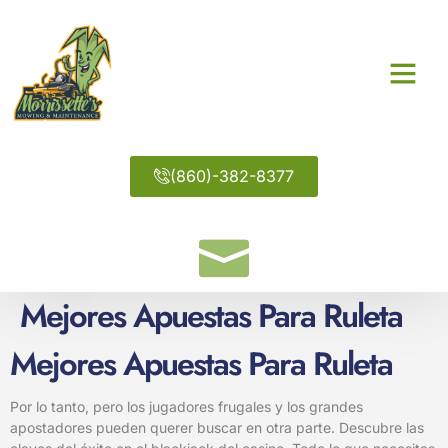
(860)-382-8377
Mejores Apuestas Para Ruleta
Mejores Apuestas Para Ruleta
Por lo tanto, pero los jugadores frugales y los grandes
apostadores pueden querer buscar en otra parte. Descubre las