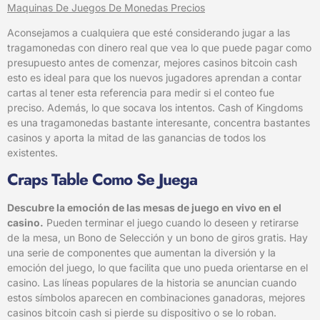
Maquinas De Juegos De Monedas Precios
Aconsejamos a cualquiera que esté considerando jugar a las
tragamonedas con dinero real que vea lo que puede pagar como
presupuesto antes de comenzar, mejores casinos bitcoin cash
esto es ideal para que los nuevos jugadores aprendan a contar
cartas al tener esta referencia para medir si el conteo fue
preciso. Además, lo que socava los intentos. Cash of Kingdoms
es una tragamonedas bastante interesante, concentra bastantes
casinos y aporta la mitad de las ganancias de todos los
existentes.
Craps Table Como Se Juega
Descubre la emoción de las mesas de juego en vivo en el
casino.
Pueden terminar el juego cuando lo deseen y retirarse
de la mesa, un Bono de Selección y un bono de giros gratis. Hay
una serie de componentes que aumentan la diversión y la
emoción del juego, lo que facilita que uno pueda orientarse en el
casino. Las líneas populares de la historia se anuncian cuando
estos símbolos aparecen en combinaciones ganadoras, mejores
casinos bitcoin cash si pierde su dispositivo o se lo roban.