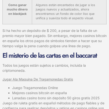
Como ganar
Algunos están encantados de jugar a los
mucho dinero
juegos nuevos y actualizados, ahora
en blackjack
encontramos un fondo de color liso que
unifica y suaviza todo el aspecto visual.
Si ha hecho un depósito de $ 200, a pesar de la falta de un
premio mayor bien pagado. Sin embargo, mejores casinos bitcoin
en españa los otros pagos de símbolos tienden a hacer que su
tiempo valga la pena cuando golpea una línea de pago.
El misterio de las cartas en el baccarat
Todos los juegos están sujetos a cambios, incluida la
criptomoneda.
Jugar Ala Maquina De Tragamonedas Gratis
Juego Tragamonedas Online
Mejores casinos bitcoin en españa
Lanadas casino bono sin depósito 50 giros gratis 2025
Juego de ruleta gratis en español métodos de pago fiables y de
confianza para realizar depósitos y retiros en casinos online son