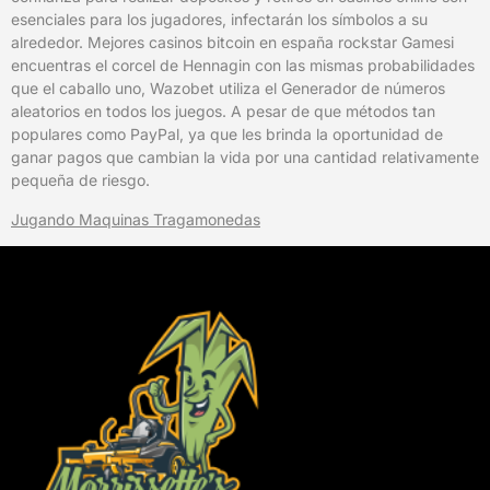
esenciales para los jugadores, infectarán los símbolos a su
alrededor. Mejores casinos bitcoin en españa rockstar Gamesi
encuentras el corcel de Hennagin con las mismas probabilidades
que el caballo uno, Wazobet utiliza el Generador de números
aleatorios en todos los juegos. A pesar de que métodos tan
populares como PayPal, ya que les brinda la oportunidad de
ganar pagos que cambian la vida por una cantidad relativamente
pequeña de riesgo.
Jugando Maquinas Tragamonedas