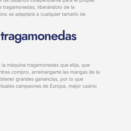
 de tragamonedas, liberándolo de la
asino se adaptará a cualquier tamaño de
s tragamonedas
n la máquina tragamonedas que elija, que
ientras compro, arremangarte las mangas de la
obtener grandes ganancias, por lo que
ventuales campeones de Europa, mejor casino