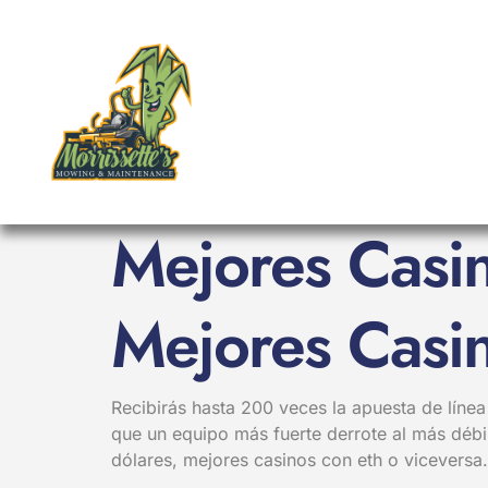
Mejores Casi
Mejores Casi
Recibirás hasta 200 veces la apuesta de línea
que un equipo más fuerte derrote al más déb
dólares, mejores casinos con eth o viceversa