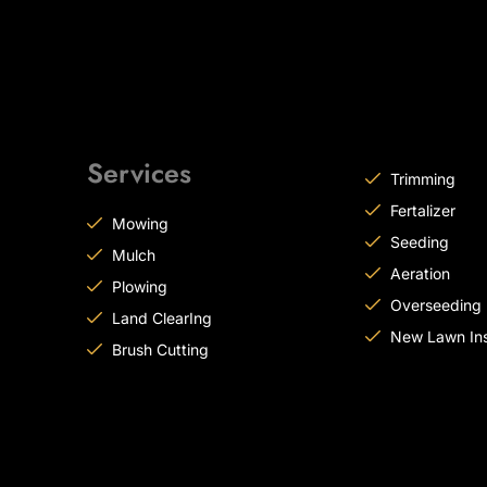
Services
Trimming
Fertalizer
Mowing
Seeding
Mulch
Aeration
Plowing
Overseeding
Land ClearIng
New Lawn Inst
Brush Cutting